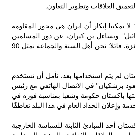
عميق العلاقات وتطوير التعاون.
 لا يمكننا إنكار أن ايران هي محور المقاومة
ائيل". وتساءل بن كيران، عن دور المسلمين
والعرب في مساندة الشعب الفلسطيني ووقف جرائم الابادة التي يمارسها الكيان الصهيوني بغزة، قائلا: نحن أهل السنة والجماعة نمثل 90
تان لم يتم استخدامها بعد، نأمل أن تستخدم
عود بزشكيان" في الاتصال الهاتفي مع رئيس
تها باکستان حكومة وشعبا بمناسبة فوزه في
 وإعلان الحداد العام في هذا البلد تعاطفًا
كستان أحد المبادئ الثابتة للسياسة الخارجية