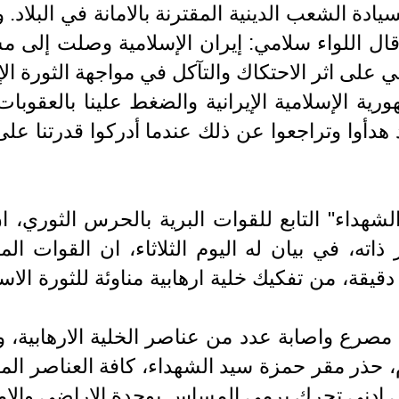
 لسيادة الشعب الدينية المقترنة بالامانة في البلاد
ن 2000 طالب جامعي قال اللواء سلامي: إيران الإسلامية 
رية الإسلامية الإيرانية والضغط علينا بالعقوبات
وا وتراجعوا عن ذلك عندما أدركوا قدرتنا على الت
شهداء" التابع للقوات البرية بالحرس الثوري، ا
ذاته، في بيان له اليوم الثلاثاء، ان القوات ا
ة، من تفكيك خلية ارهابية مناوئة للثورة الاس
صرع واصابة عدد من عناصر الخلية الارهابية، و
حذر مقر حمزة سيد الشهداء، كافة العناصر المرتز
 ادنى تحرك يرمي المساس بوحدة الاراضي والامن ف