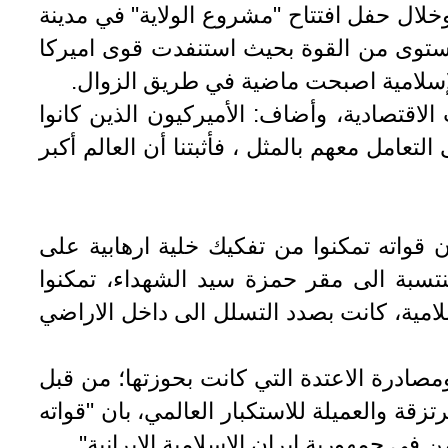
. وخلال حفل افتتاح "مشروع الولاية" في مدينة
وصلت إلى مستوى من القوة بحيث استنفدت قوى اميركا
 الاقتصادية، وأضاف: الأميركيون الذين كانوا
عامل معهم بالمثل ، فأثبتنا أن العالم أكبر
ن قواته تمكنوا من تفكيك خلية ارهابية على
لمنتسبة الى مقر حمزة سيد الشهداء، تمكنوا
لامية، كانت بصدد التسلل الى داخل الاراضي
مصادرة الاعتدة التي كانت بحوزتها؛ من قبل
قة والعميلة للاستكبار العالمي، بان "قواته
ي جمهورية ايران الاسلامية الايرانية".