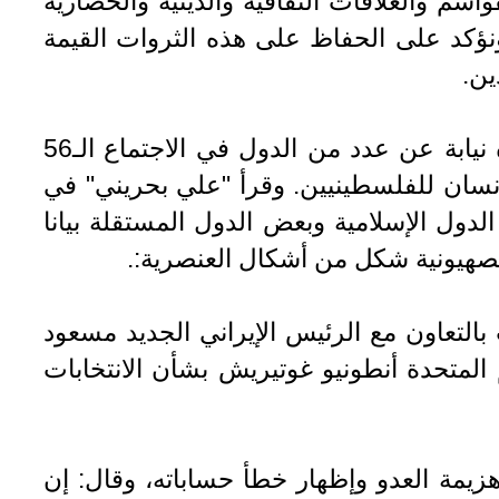
قواسم والعلاقات الثقافية والدينية والحضارية
ونؤكد على الحفاظ على هذه الثروات القيمة
ين.
- اعتبر سفير ومندوب ايران الدائم لدى المنظمات الدولية في جنيف ، في بيان مشترك تلاه نيابة عن عدد من الدول في الاجتماع الـ56
نسان للفلسطينيين. وقرأ "علي بحریني" في
ول الإسلامية وبعض الدول المستقلة بيانا
التعاون مع الرئيس الإيراني الجديد مسعود
المتحدة أنطونيو غوتيريش بشأن الانتخابات
هزيمة العدو وإظهار خطأ حساباته، وقال: إن